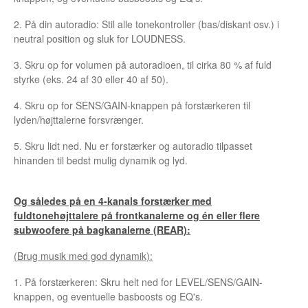
2. På din autoradio: Stil alle tonekontroller (bas/diskant osv.) i
neutral position og sluk for LOUDNESS.
3. Skru op for volumen på autoradioen, til cirka 80 % af fuld
styrke (eks. 24 af 30 eller 40 af 50).
4. Skru op for SENS/GAIN-knappen på forstærkeren til
lyden/højttalerne forsvrænger.
5. Skru lidt ned. Nu er forstærker og autoradio tilpasset
hinanden til bedst mulig dynamik og lyd.
Og således på en 4-kanals forstærker med
fuldtonehøjttalere på frontkanalerne og én eller flere
subwoofere på bagkanalerne (REAR):
(Brug musik med god dynamik):
1. På forstærkeren: Skru helt ned for LEVEL/SENS/GAIN-
knappen, og eventuelle basboosts og EQ's.