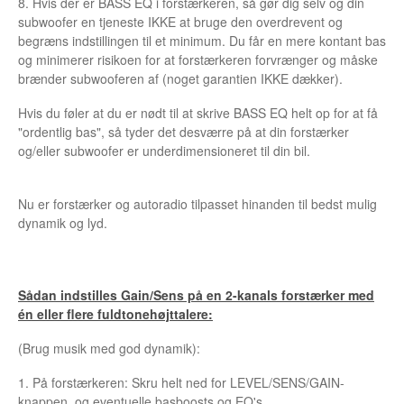
8. Hvis der er BASS EQ i forstærkeren, så gør dig selv og din
subwoofer en tjeneste IKKE at bruge den overdrevent og
begræns indstillingen til et minimum. Du får en mere kontant bas
og minimerer risikoen for at forstærkeren forvrænger og måske
brænder subwooferen af (noget garantien IKKE dækker).
Hvis du føler at du er nødt til at skrive BASS EQ helt op for at få
"ordentlig bas", så tyder det desværre på at din forstærker
og/eller subwoofer er underdimensioneret til din bil.
Nu er forstærker og autoradio tilpasset hinanden til bedst mulig
dynamik og lyd.
Sådan indstilles Gain/Sens på en 2-kanals forstærker med
én eller flere fuldtonehøjttalere:
(Brug musik med god dynamik):
1. På forstærkeren: Skru helt ned for LEVEL/SENS/GAIN-
knappen, og eventuelle basboosts og EQ's.