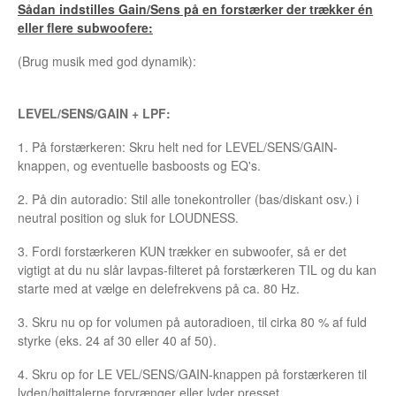
Sådan indstilles Gain/Sens på en forstærker der trækker én
eller flere subwoofere:
(Brug musik med god dynamik):
LEVEL/SENS/GAIN + LPF:
1. På forstærkeren: Skru helt ned for LEVEL/SENS/GAIN-
knappen, og eventuelle basboosts og EQ's.
2. På din autoradio: Stil alle tonekontroller (bas/diskant osv.) i
neutral position og sluk for LOUDNESS.
3. Fordi forstærkeren KUN trækker en subwoofer, så er det
vigtigt at du nu slår lavpas-filteret på forstærkeren TIL og du kan
starte med at vælge en delefrekvens på ca. 80 Hz.
3. Skru nu op for volumen på autoradioen, til cirka 80 % af fuld
styrke (eks. 24 af 30 eller 40 af 50).
4. Skru op for LE VEL/SENS/GAIN-knappen på forstærkeren til
lyden/højttalerne forvrænger eller lyder presset.