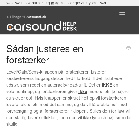
%3C%21-- Global site tag (gtag.js) - Google Analytics --%3E
Toggle
Navigatio
SØG IGEN
Sådan justeres en
forstærker
Level/Gain/Sens-knappen på forstærkeren justerer
forstærkerens indgangsfølsomhed i forhold til det tilsluttede
udstyr, som regel en autoradio/head-unit. Det er
IKKE
en
volumenknap, og forstærkeren giver
ikke
mere effekt jo højere
du skruer op!. Hvis knappen er skruet helt op vil forstærkeren
levere fuld effekt med det samme, og du vil få problemer med
forvrængning og at forstærkeren "klipper". Stilles den for lavt vil
den stadig levere effekten; men den vil ikke lyde så højt som den
skulle.