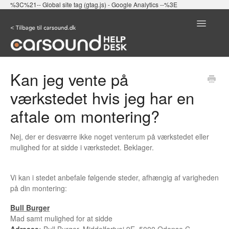
%3C%21-- Global site tag (gtag.js) - Google Analytics --%3E
Toggle
Navigatio
SØG IGEN
Kan jeg vente på
værkstedet hvis jeg har en
aftale om montering?
Nej, der er desværre ikke noget venterum på værkstedet eller
mulighed for at sidde i værkstedet. Beklager.
Vi kan i stedet anbefale følgende steder, afhængig af varigheden
på din montering:
Bull Burger
Mad samt mulighed for at sidde
Adresse:
Bull Burger, Middelfartvej 9E, 5000 Odense C