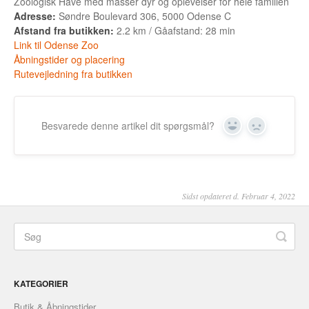
Zoologisk Have med masser dyr og oplevelser for hele familien
Adresse:
Søndre Boulevard 306, 5000 Odense C
Afstand fra butikken:
2.2 km / Gåafstand: 28 min
Link til Odense Zoo
Åbningstider og placering
Rutevejledning fra butikken
Besvarede denne artikel dit spørgsmål?
Yes
No
Sidst opdateret d. Februar 4, 2022
KATEGORIER
Butik & Åbningstider