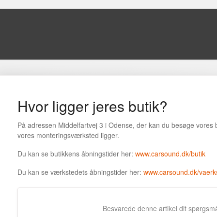
Hvor ligger jeres butik?
På adressen Middelfartvej 3 i Odense, der kan du besøge vores 
vores monteringsværksted ligger.
Du kan se butikkens åbningstider her:
www.carsound.dk/butik
Du kan se værkstedets åbningstider her:
www.carsound.dk/vaerk
Besvarede denne artikel dit spørgsm