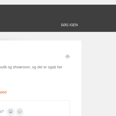
SØG IGEN
butik og showroom, og det er også her
sted
ål?
Yes
No