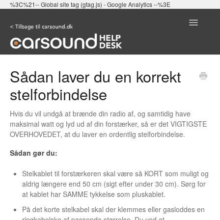
%3C%21-- Global site tag (gtag.js) - Google Analytics --%3E
Toggle
Navigatio
SØG IGEN
Sådan laver du en korrekt
stelforbindelse
Hvis du vil undgå at brænde din radio af, og samtidig have
maksimal watt og lyd ud af din forstærker, så er det VIGTIGSTE
OVERHOVEDET, at du laver en ordentlig stelforbindelse.
Sådan gør du:
Stelkablet til forstærkeren skal være så KORT som muligt og
aldrig længere end 50 cm (sigt efter under 30 cm). Sørg for
at kablet har SAMME tykkelse som pluskablet.
På det korte stelkabel skal der klemmes eller gasloddes en
ringkabelsko af passende størrelse. Du ved at