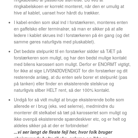
ringkabelskoen er korrekt monteret, når den er umulig at
hive af kablet, uanset hvor hårdt du trækker.
I kabel-enden som skal ind i forstærkeren, monteres enten
en gaffelsko eller terminalrør, så man er sikker på at alle
ledere i kablet skrues ind i forstærkeren på én gang (og det
samme gøres naturligvis med pluskablet).
Det bedste stelpunkt til en forstærker sidder så TÆT på
forstærkeren som muligt, og har den bedst mulige kontakt
med bilens karosseri som muligt. Derfor er ENORMT vigtigt,
for ikke at sige LIVSNØDVENDIGT for din forstærker og dit
resterende anlæg, at du enten selv borer et stelpunkt (pas
på tanken) eller finder en eksisterende stelskrue og
naturligvis sliber HELT rent, så der 100% kontakt.
Undgå for så vidt muligt at bruge eksisterende bolte som
allerede er i brug (eks. ved selerne), medmindre du
monterer dit stelkabel så tæt på karosseriet som muligt og
ikke ovenpå eksisterende spændeskiver etc, og er helt og
aldeles sikker på at der er forbindelse!
...vi ser langt de fleste fejl her, hvor folk bruger