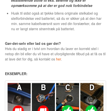
eksisterende bolte til eks. selerne og ikke er
opmærksomme på at der er god nok forbindelse
Husk til sidst også at tjekke bilens originale stelkabel og
stelforbindelse ved batteriet, så du er sikker på at den har
min. samme kabeltværsnit som ved din forstærker, da der
nu er langt større strømtræk på batteriet.
Gør-det-selv eller lad os gør det?
Hvis du stadig er i tvivl om hvordan du laver en korrekt stel i
netop din bil eller du vil have et uforpligtende tilbud på at få os til
at lave det for dig, så kontakt os
her
.
EKSEMPLER: